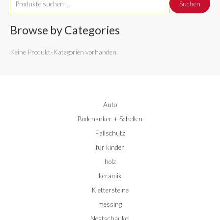
Suchen
u
c
Browse by Categories
h
Keine Produkt-Kategorien vorhanden.
e
n
n
a
Auto
c
Bodenanker + Schellen
h
:
Fallschutz
fur kinder
holz
keramik
Klettersteine
messing
Nestschaukel