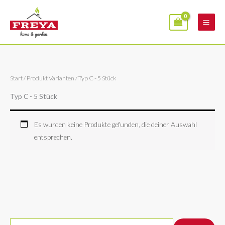
Zum
Inhalt
springen
Start
/ Produkt Varianten / Typ C - 5 Stück
Typ C - 5 Stück
Es wurden keine Produkte gefunden, die deiner Auswahl
entsprechen.
S