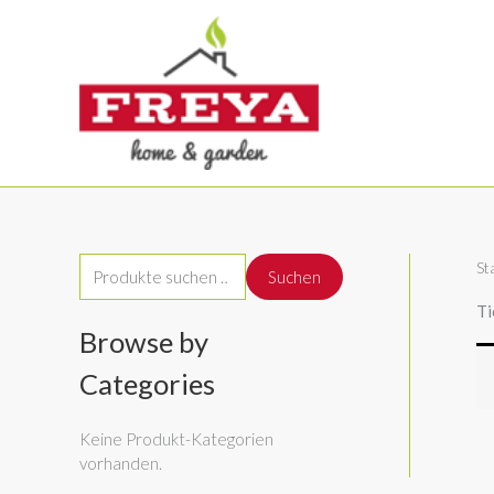
Zum
Inhalt
springen
St
S
Suchen
u
Ti
c
Browse by
h
Categories
e
n
Keine Produkt-Kategorien
vorhanden.
n