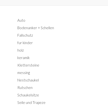
a
c
h
Auto
:
Bodenanker + Schellen
Fallschutz
fur kinder
holz
keramik
Klettersteine
messing
Nestschaukel
Rutschen
Schaukelsitze
Seile und Trapeze