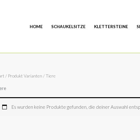
HOME
SCHAUKELSITZE
KLETTERSTEINE
S
art
/ Produkt Varianten / Tiere
ere
Es wurden keine Produkte gefunden, die deiner Auswahl ents