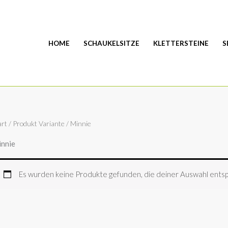
HOME
SCHAUKELSITZE
KLETTERSTEINE
S
art
/ Produkt Variante / Minnie
nnie
Es wurden keine Produkte gefunden, die deiner Auswahl ents