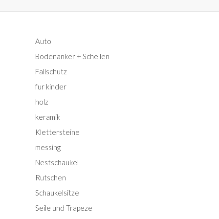
a
c
h
Auto
:
Bodenanker + Schellen
Fallschutz
fur kinder
holz
keramik
Klettersteine
messing
Nestschaukel
Rutschen
Schaukelsitze
Seile und Trapeze