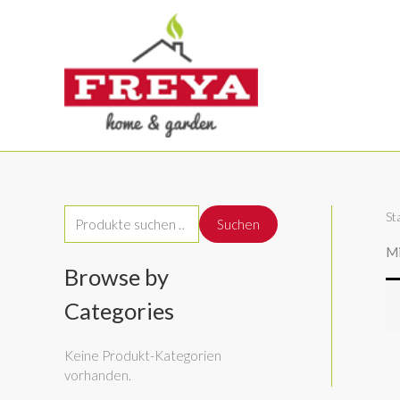
Zum
Inhalt
springen
St
S
Suchen
u
Mi
c
Browse by
h
Categories
e
n
Keine Produkt-Kategorien
vorhanden.
n