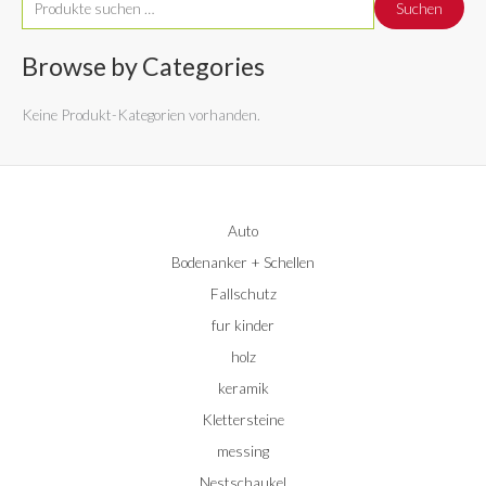
Suchen
u
c
Browse by Categories
h
Keine Produkt-Kategorien vorhanden.
e
n
n
a
Auto
c
Bodenanker + Schellen
h
:
Fallschutz
fur kinder
holz
keramik
Klettersteine
messing
Nestschaukel