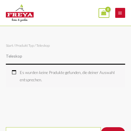
Zum
Inhalt
springen
Start
/ Produkt Typ / Teleskop
Teleskop
Es wurden keine Produkte gefunden, die deiner Auswahl
entsprechen.
S