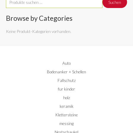
Suchen
u
c
Browse by Categories
h
Keine Produkt-Kategorien vorhanden.
e
n
n
a
Auto
c
Bodenanker + Schellen
h
:
Fallschutz
fur kinder
holz
keramik
Klettersteine
messing
Nestschaukel