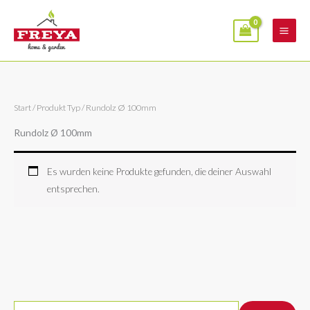
Zum
Inhalt
springen
Start
/ Produkt Typ / Rundolz Ø 100mm
Rundolz Ø 100mm
Es wurden keine Produkte gefunden, die deiner Auswahl
entsprechen.
S