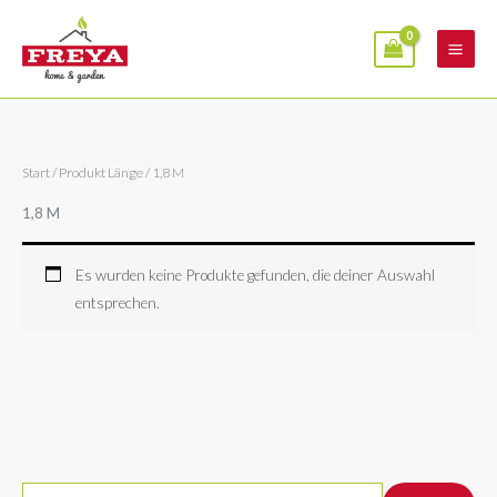
Zum
Inhalt
springen
Start
/ Produkt Länge / 1,8 M
1,8 M
Es wurden keine Produkte gefunden, die deiner Auswahl
entsprechen.
S