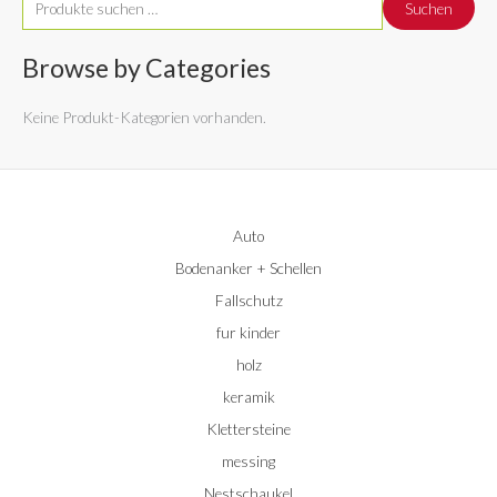
Suchen
u
c
Browse by Categories
h
Keine Produkt-Kategorien vorhanden.
e
n
n
a
Auto
c
Bodenanker + Schellen
h
:
Fallschutz
fur kinder
holz
keramik
Klettersteine
messing
Nestschaukel