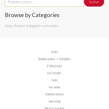
Suchen
u
c
Browse by Categories
h
Keine Produkt-Kategorien vorhanden.
e
n
n
a
Auto
c
Bodenanker + Schellen
h
:
Fallschutz
fur kinder
holz
keramik
Klettersteine
messing
Nestschaukel