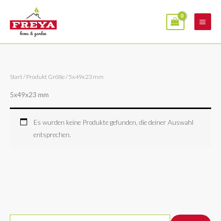
Zum
Inhalt
springen
Start
/ Produkt Größe / 5x49x23 mm
5x49x23 mm
Es wurden keine Produkte gefunden, die deiner Auswahl
entsprechen.
S