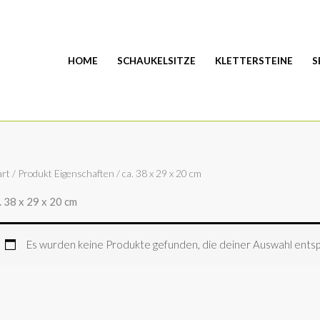
HOME
SCHAUKELSITZE
KLETTERSTEINE
S
art
/ Produkt Eigenschaften / ca. 38 x 29 x 20 cm
. 38 x 29 x 20 cm
Es wurden keine Produkte gefunden, die deiner Auswahl ents