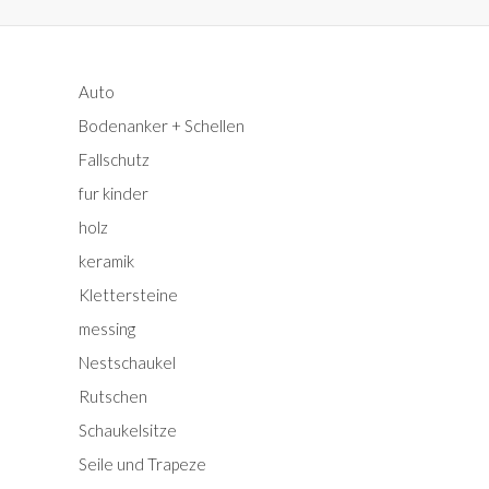
a
c
h
Auto
:
Bodenanker + Schellen
Fallschutz
fur kinder
holz
keramik
Klettersteine
messing
Nestschaukel
Rutschen
Schaukelsitze
Seile und Trapeze