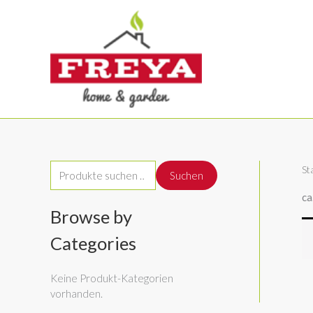
Zum
Inhalt
springen
St
S
Suchen
u
ca
c
Browse by
h
Categories
e
n
Keine Produkt-Kategorien
vorhanden.
n