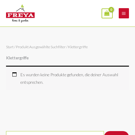
Zum
Inhalt
springen
Start
/ Produkt Ausgewählte Suchfilter / Klettergriffe
Klettergriffe
Es wurden keine Produkte gefunden, die deiner Auswahl
entsprechen.
S