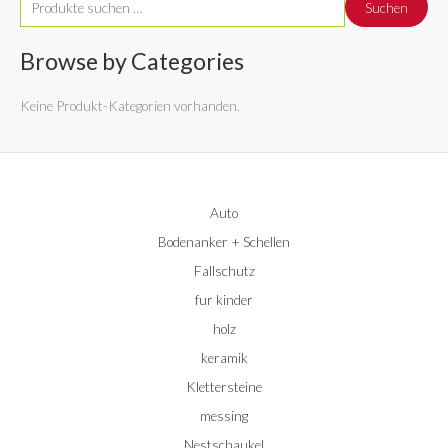
Suchen
u
c
Browse by Categories
h
Keine Produkt-Kategorien vorhanden.
e
n
n
a
Auto
c
Bodenanker + Schellen
h
:
Fallschutz
fur kinder
holz
keramik
Klettersteine
messing
Nestschaukel